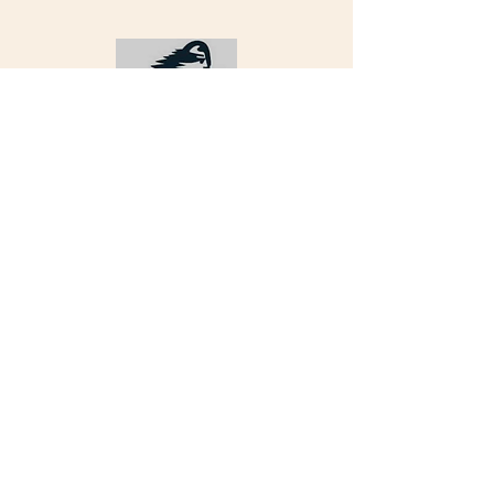
Merci à Dany Grenier pour son
incroyable initiative de récolter des
fonds pour la Fondation Camilia
Philibert en s'attaquant à la
mythique course de ski de fond
Birkebeinerrennet en Norvège.
Ce défi teste l’endurance et la
résilience des skieurs alors qu’ils
sont confrontés à des montées
abrutes et à des conditions
météorologiques imprévisibles.
Un sincère merci à Dany d’avoir
transformé la douleur en action et